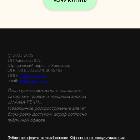
ХОЧУ КУПИТЬ
© 2023-2026
ИП Киселева В.А.
Юридический адрес: г. Ярославль
ОГРНИП: 323762700045482
ИНН:
761603140575
email:
i@vikkatoriya.ru
Реализуемые материалы защищены
авторским правом и товарным знаком
«МАМА РЕЧИ».
Незаконное распространение влечет
блокировку доступа и штраф согласно
публичной оферте.
Публичная оферта на приобретение
Оферта на на консультационные