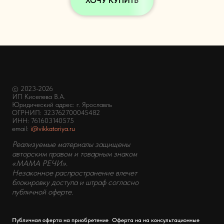
ХОЧУ КУПИТЬ
© 2023-2026
ИП Киселева В.А.
Юридический адрес: г. Ярославль
ОГРНИП: 323762700045482
ИНН:
761603140575
email:
i@vikkatoriya.ru
Реализуемые материалы защищены
авторским правом и товарным знаком
«МАМА РЕЧИ».
Незаконное распространение влечет
блокировку доступа и штраф согласно
публичной оферте.
Публичная оферта на приобретение
Оферта на на консультационные