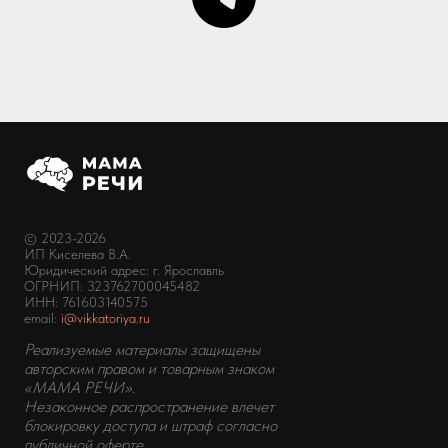
© 2023-2026
ИП Киселева В.А.
Юридический адрес: г. Ярославль
ОГРНИП: 323762700045482
ИНН:
761603140575
email:
i@vikkatoriya.ru
Реализуемые материалы защищены
авторским правом и товарным знаком
«МАМА РЕЧИ».
Незаконное распространение влечет
блокировку доступа и штраф согласно
публичной оферте.